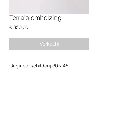
Terra's omhelzing
Prijs
€ 350,00
Verkocht
Origineel schilderij 30 x 45