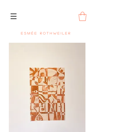
E S M É E R O T H W E I L E R